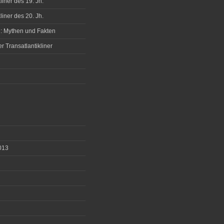
liner des 19. Jh.
liner des 20. Jh.
 Mythen und Fakten
r Transatlantikliner
013