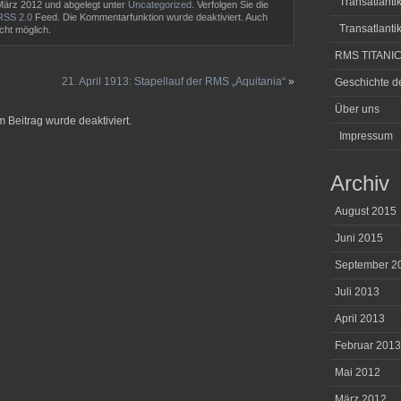
Transatlantik
ärz 2012 und abgelegt unter
Uncategorized
. Verfolgen Sie die
RSS 2.0
Feed. Die Kommentarfunktion wurde deaktiviert. Auch
Transatlantik
cht möglich.
RMS TITANIC:
21. April 1913: Stapellauf der RMS „Aquitania“
»
Geschichte de
Über uns
Beitrag wurde deaktiviert.
Impressum
Archiv
August 2015
Juni 2015
September 2
Juli 2013
April 2013
Februar 2013
Mai 2012
März 2012