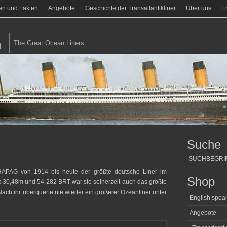
en und Fakten
Angebote
Geschichte der Transatlantikliner
Über uns
En
m
The Great Ocean Liners
Suche
HAPAG von 1914 bis heute der größte deutsche Liner im
Shop
 x 30,48m und 54 282 BRT war sie seinerzeit auch das größte
 Nach ihr überquerte nie wieder ein größerer Ozeanliner unter
English speak
Angebote